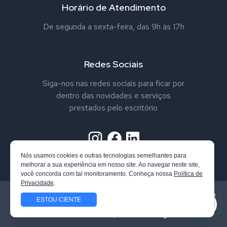
Horário de Atendimento
De segunda a sexta-feira, das 9h às 17h
Redes Sociais
Siga-nos nas redes sociais para ficar por
dentro das novidades e serviços
prestados pelo escritório
Nós usamos cookies e outras tecnologias semelhantes para
melhorar a sua experiência em nosso site. Ao navegar neste site,
você concorda com tal monitoramento. Conheça nossa
Política de
Privacidade
.
Todos os direitos reservados. Vandrei Nappo Advogado. Confira
ESTOU CIENTE
nossa
Política de Privacidade
Site desenvolvido por
Qube Design