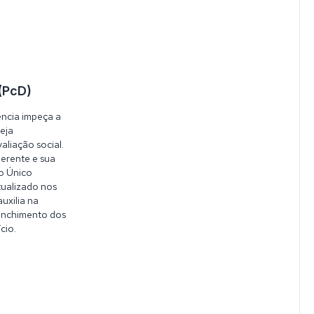
(PcD)
ência impeça a
eja
aliação social.
uerente e sua
ro Único
ualizado nos
auxilia na
eenchimento dos
cio.