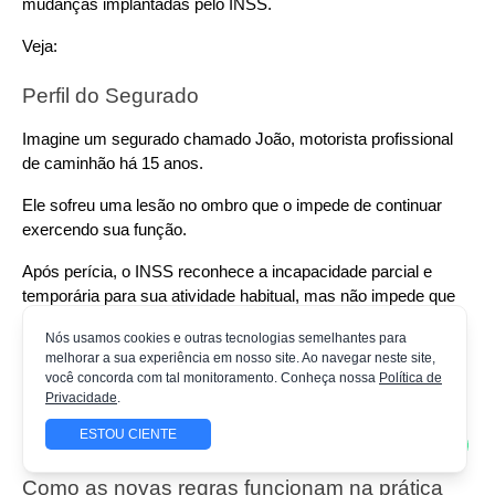
mudanças implantadas pelo INSS.
Veja:
Perfil do Segurado
Imagine um segurado chamado João, motorista profissional 
de caminhão há 15 anos. 
Ele sofreu uma lesão no ombro que o impede de continuar 
exercendo sua função.
Após perícia, o INSS reconhece a incapacidade parcial e 
temporária para sua atividade habitual, mas não impede que 
ele exerça outras funções compatíveis.
Nós usamos cookies e outras tecnologias semelhantes para
melhorar a sua experiência em nosso site. Ao navegar neste site,
Diante disso, o INSS enquadra João na obrigatoriedade de 
você concorda com tal monitoramento. Conheça nossa
Política de
participar do Programa de Reabilitação Profissional.
Privacidade
.
Etapa 1: Comunicação Obrigatória do INSS
ESTOU CIENTE
Como as novas regras funcionam na prática