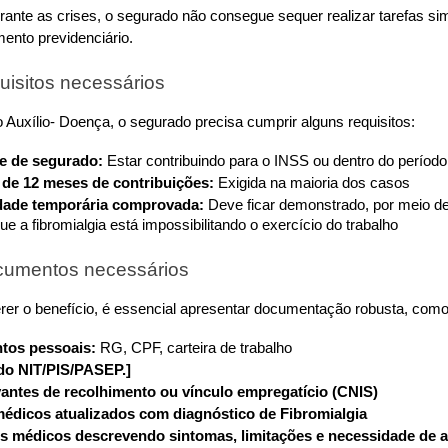
rante as crises, o segurado não consegue sequer realizar tarefas sim
amento previdenciário.
uisitos necessários
ao Auxílio- Doença, o segurado precisa cumprir alguns requisitos:
e de segurado:
 Estar contribuindo para o INSS ou dentro do períod
 de 12 meses de contribuições:
 Exigida na maioria dos casos
dade temporária comprovada:
 Deve ficar demonstrado, por meio d
ue a fibromialgia está impossibilitando o exercício do trabalho
cumentos necessários
rer o benefício, é essencial apresentar documentação robusta, como
os pessoais: 
RG, CPF, carteira de trabalho
o NIT/PIS/PASEP.]
ntes de recolhimento ou vínculo empregatício (CNIS)
édicos atualizados com diagnóstico de Fibromialgia
os médicos descrevendo sintomas, limitações e necessidade de 