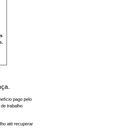
s 
. 
ça. 
efício pago pelo 
de trabalho 
ho até recuperar 