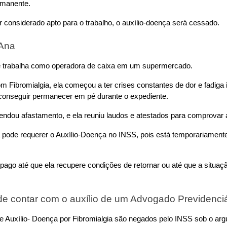
rmanente. 
r considerado apto para o trabalho, o auxílio-doença será cessado.
Ana
e trabalha como operadora de caixa em um supermercado. 
 Fibromialgia, ela começou a ter crises constantes de dor e fadiga i
onseguir permanecer em pé durante o expediente. 
dou afastamento, e ela reuniu laudos e atestados para comprovar 
pode requerer o Auxílio-Doença no INSS, pois está temporariamente
pago até que ela recupere condições de retornar ou até que a situaçã
de contar com o auxílio de um Advogado Previdenciá
e Auxílio- Doença por Fibromialgia são negados pelo INSS sob o arg