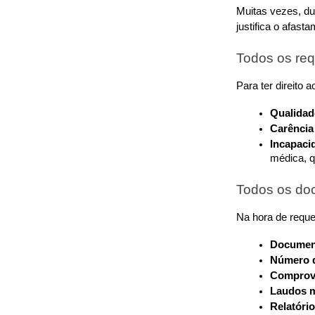
Muitas vezes, du
justifica o afast
Todos os req
Para ter direito 
Qualidad
Carência
Incapaci
médica, q
Todos os do
Na hora de reque
Document
Número d
Comprova
Laudos m
Relatóri