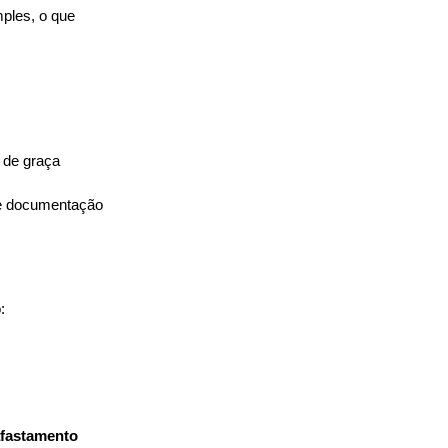
ples, o que 
o de graça
e documentação 
:
afastamento