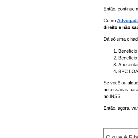
Então, continue 
Como 
Advogado
direito e não sab
Dá só uma olhadi
Benefício
Benefício
Aposentad
BPC LOA
Se você ou algué
necessárias para
no INSS.
Então, agora, va
O que é Fib