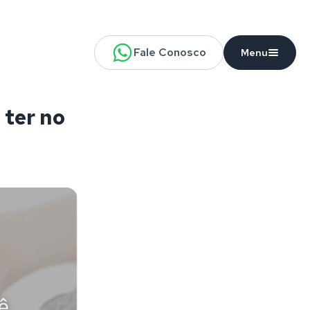
Fale Conosco
Menu
 ter no