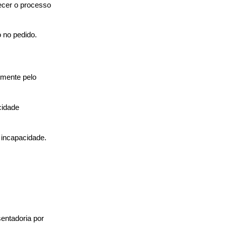
ecer o processo
 no pedido.
mente pelo 
cidade 
 incapacidade. 
ntadoria por 