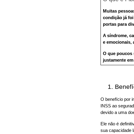
Muitas pessoas
condição já foi
portas para di
A síndrome, car
e emocionais, 
O que poucos s
justamente em 
Benefí
O benefício por 
INSS ao segurado
devido a uma doe
Ele não é definit
sua capacidade l