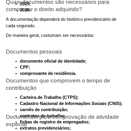
Quais documentos são necessários para 
2025;
comprovar o direito adquirido?
2026.
A documentação dependerá do histórico previdenciário de 
cada segurado.
De maneira geral, costumam ser necessários:
Documentos pessoais
documento oficial de identidade;
CPF;
comprovante de residência.
Documentos que comprovem o tempo de 
contribuição
Carteira de Trabalho (CTPS);
Cadastro Nacional de Informações Sociais (CNIS);
carnês de contribuição;
contratos de trabalho;
Documentos para comprovação de atividade 
fichas de registro de empregados;
especial
extratos previdenciários;