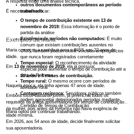
A resposta exige uma análise técnica.
outros documentos contemporâneos ao período 
É necessário verificar:
trabalhado.
O tempo de contribuição existente em 13 de 
novembro de 2019: 
Essa informação é o ponto de 
partida da análise
Existência de períodos não computados: 
É muito 
Exemplos da Maria 
comum que existam contribuições ausentes no 
Maria começou a contribuir para o INSS aos 22 anos de 
CNIS.Também podem existir vínculos empregatícios 
idade.
que nunca foram registrados corretamente
Tempo especial: 
O reconhecimento da atividade 
Em 
13 de novembro de 2019
, ela já possuía:
especial pode aumentar o tempo de contribuição até a 
data da Reforma
30 anos e 4 meses de contribuição.
Tempo rural: 
O mesmo ocorre com períodos de 
Naquela época, ela tinha apenas 47 anos de idade.
atividade rural
Contagem recíproca: 
Servidores públicos também 
Embora fosse bastante jovem, já preenchia todos os 
podem aproveitar determinados períodos mediante 
requisitos da antiga aposentadoria por tempo de contribuição 
Certidão de Tempo de Contribuição
da mulher, pois antes da Reforma não havia exigência de 
Maria optou por continuar trabalhando.
idade mínima.
Em 2026, aos 54 anos de idade, decide finalmente solicitar 
sua aposentadoria.