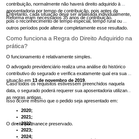
contribuição, normalmente não haverá direito adquirido à 
aposentadoria por tempo de contribuição, pois antes da 
Entretanto, cada situação deve ser analisada individualmente, 
Reforma eram necessários 35 anos de contribuição.
pois o reconhecimento de tempo especial, tempo rural ou 
outros períodos pode alterar completamente esse resultado.
Como funciona a Regra do Direito Adquirido na 
prática?
O funcionamento é relativamente simples.
O advogado previdenciário realiza uma análise do histórico 
contributivo do segurado e verifica exatamente qual era sua 
situação em 
13 de novembro de 2019
.
Caso todos os requisitos estivessem preenchidos naquela 
data, o segurado poderá requerer sua aposentadoria utilizando 
as regras antigas.
Isso ocorre mesmo que o pedido seja apresentado em:
2020;
2021;
2022;
O direito permanece preservado.
2023;
2024;