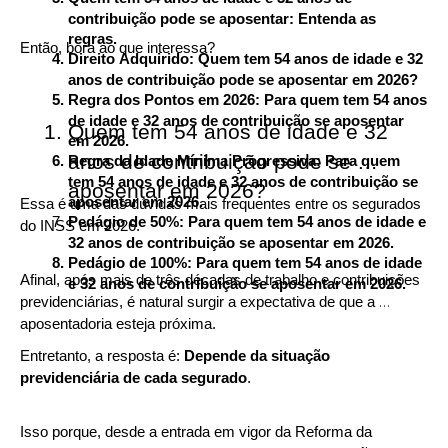
contribuição pode se aposentar: Entenda as 
regras.
Então, bora ao que interessa?
Direito Adquirido: Quem tem 54 anos de idade e 32 
anos de contribuição pode se aposentar em 2026?
Regra dos Pontos em 2026: Para quem tem 54 anos 
de idade e 32 anos de contribuição se aposentar 
Quem tem 54 anos de idade e 32 
em 2026.
anos de contribuição pode se 
Regra da Idade Mínima Progressiva: Para quem 
tem 54 anos de idade e 32 anos de contribuição se 
aposentar em 2026?
aposentar em 2026.
Essa é uma das dúvidas mais frequentes entre os segurados 
Pedágio de 50%:
Para quem tem 54 anos de idade e 
do INSS em 2026.
32 anos de contribuição se aposentar em 2026.
Pedágio de 100%: Para quem tem 54 anos de idade 
Afinal, após mais de três décadas de trabalho e contribuições 
e 32 anos de contribuição se aposentar em 2026.
previdenciárias, é natural surgir a expectativa de que a 
aposentadoria esteja próxima.
Entretanto, a resposta é: 
Depende da situação 
previdenciária de cada segurado
.
Isso porque, desde a entrada em vigor da Reforma da 