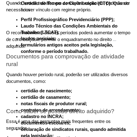
Quando houver trabalho em condições especiais, poderão ser 
Certidão de Tempo de Contribuição (CTC):
 Quando 
necessários:
houver vínculo com regime próprio.
Perfil Profissiográfico Previdenciário (PPP);
Laudo Técnico das Condições Ambientais do 
Trabalho (LTCAT);
O reconhecimento desses períodos poderá aumentar o tempo 
laudos periciais;
de contribuição e permitir o enquadramento no direito 
formulários antigos aceitos pela legislação, 
adquirido.
conforme o período trabalhado.
Documentos para comprovação de atividade 
rural
Quando houver período rural, poderão ser utilizados diversos 
documentos, como:
certidão de nascimento;
certidão de casamento;
notas fiscais de produtor rural;
contratos de arrendamento;
Como saber se possuo direito adquirido?
cadastro no INCRA;
Essa é uma das perguntas mais frequentes entre os 
documentos escolares;
segurados.
declaração de sindicatos rurais, quando admitida 
pela legislação;