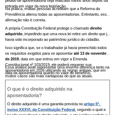
pedido de aposentadoria seja realizado vários anos depois da 
entrada em vigor da nova legislação.
Na prática, muitas pessoas acreditam que a Reforma da 
Previdência alterou todas as aposentadorias. Entretanto, essa 
afirmação não é correta.
A própria Constituição Federal protege o chamado 
direito 
adquirido
, impedindo que uma nova lei retire um direito que já 
havia sido incorporado ao patrimônio jurídico do cidadão.
Isso significa que, se o trabalhador já havia preenchido todos 
os requisitos exigidos para se aposentar 
até 13 de novembro 
de 2019
, data em que entrou em vigor a Emenda 
Constitucional nº 103/2019, ele poderá requerer sua 
Essa análise pode representar uma enorme diferença tanto na 
aposentadoria em 2026 utilizando as regras antigas, que em 
data da aposentadoria quanto no valor do benefício.
muitos casos são mais vantajosas do que as atuais.
O que é o direito adquirido na 
aposentadoria?
O direito adquirido é uma garantia prevista no 
artigo 5º, 
inciso XXXVI, da Constituição Federal
,
 segundo o qual a 