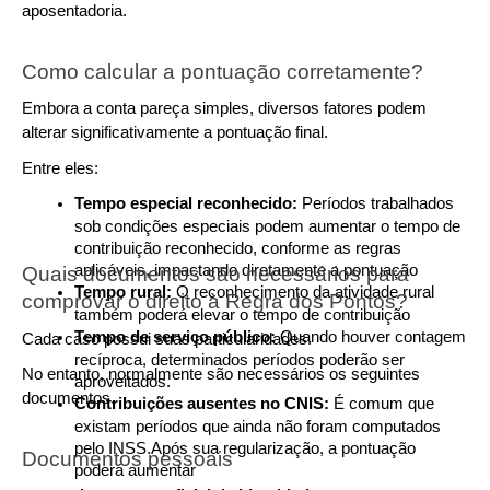
aposentadoria.
Como calcular a pontuação corretamente?
Embora a conta pareça simples, diversos fatores podem 
alterar significativamente a pontuação final.
Entre eles:
Tempo especial reconhecido: 
Períodos trabalhados 
sob condições especiais podem aumentar o tempo de 
contribuição reconhecido, conforme as regras 
aplicáveis, impactando diretamente a pontuação
Quais documentos são necessários para 
Tempo rural: 
O reconhecimento da atividade rural 
comprovar o direito à Regra dos Pontos?
também poderá elevar o tempo de contribuição
Tempo de serviço público: 
Quando houver contagem 
Cada caso possui suas particularidades.
recíproca, determinados períodos poderão ser 
No entanto, normalmente são necessários os seguintes 
aproveitados.
documentos.
Contribuições ausentes no CNIS: 
É comum que 
existam períodos que ainda não foram computados 
pelo INSS.Após sua regularização, a pontuação 
Documentos pessoais
poderá aumentar