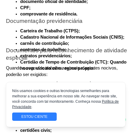
documento oficial de identidade;
CPF;
comprovante de residência.
Documentação previdenciária
Carteira de Trabalho (CTPS);
Cadastro Nacional de Informações Sociais (CNIS);
carnês de contribuição;
contratos de trabalho;
Documentos para reconhecimento de atividade 
extratos previdenciários;
especial
Certidão de Tempo de Contribuição (CTC): Quando 
Quando o segurado trabalhou exposto a agentes nocivos, 
houver vínculo com regime próprio.
poderão ser exigidos:
Perfil Profissiográfico Previdenciário (PPP);
Laudo Técnico das Condições Ambientais do 
Nós usamos cookies e outras tecnologias semelhantes para
Trabalho (LTCAT), quando cabível;
melhorar a sua experiência em nosso site. Ao navegar neste site,
você concorda com tal monitoramento. Conheça nossa
Política de
laudos técnicos;
Documentos para comprovação de atividade 
Privacidade
.
formulários antigos aceitos pela legislação.
rural
ESTOU CIENTE
Dependendo da situação, poderão ser utilizados:
certidões civis;