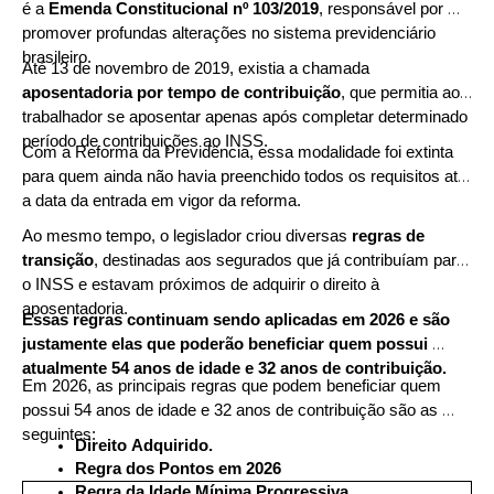
é a 
Emenda Constitucional nº 103/2019
, responsável por 
promover profundas alterações no sistema previdenciário 
brasileiro.
Até 13 de novembro de 2019, existia a chamada 
aposentadoria por tempo de contribuição
, que permitia ao 
trabalhador se aposentar apenas após completar determinado 
período de contribuições ao INSS.
Com a Reforma da Previdência, essa modalidade foi extinta 
para quem ainda não havia preenchido todos os requisitos até 
a data da entrada em vigor da reforma.
Ao mesmo tempo, o legislador criou diversas 
regras de 
transição
, destinadas aos segurados que já contribuíam para 
o INSS e estavam próximos de adquirir o direito à 
aposentadoria.
Essas regras continuam sendo aplicadas em 2026 e são 
justamente elas que poderão beneficiar quem possui 
atualmente 54 anos de idade e 32 anos de contribuição.
Em 2026, as principais regras que podem beneficiar quem 
possui 54 anos de idade e 32 anos de contribuição são as 
seguintes:
Direito Adquirido.
Regra dos Pontos em 2026
Regra da Idade Mínima Progressiva