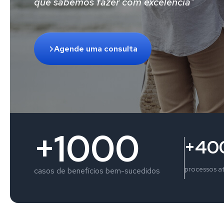
que sabemos fazer com excelência"
Agende uma consulta
+1000
+40
processos a
casos de benefícios bem-sucedidos