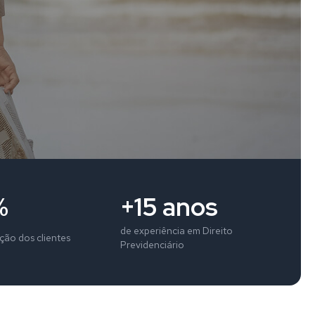
%
+15 anos
de experiência em Direito
ação dos clientes
Previdenciário