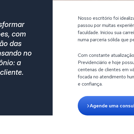
Nosso escritório foi ideal
sformar
passou por muitas experiê
faculdade. Iniciou sua carr
ões, com
numa parceria sólida que pe
ção das
nsando no
Com constante atualização,
ônio: a
Previdenciário e hoje poss
centenas de clientes em vá
cliente.
focada no atendimento huma
e confiança.
Agende uma consu