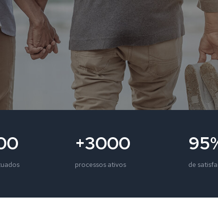
00
+3000
95
tuados
processos ativos
de satisf