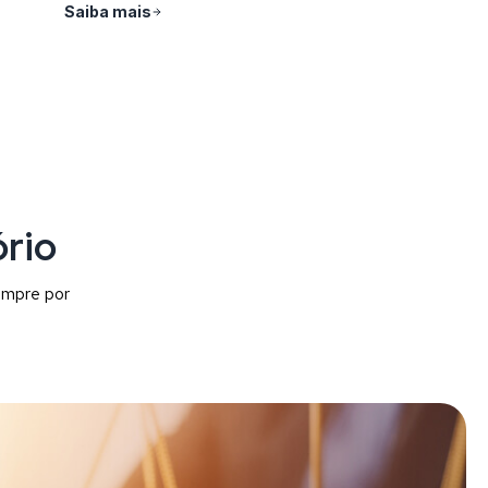
Saiba mais
ório
empre por